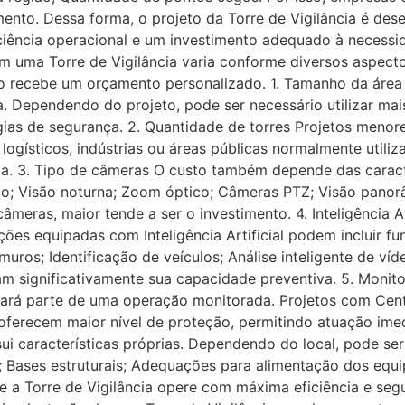
ento. Dessa forma, o projeto da Torre de Vigilância é des
iciência operacional e um investimento adequado à necessida
em uma Torre de Vigilância varia conforme diversos aspect
to recebe um orçamento personalizado. 1. Tamanho da área
. Dependendo do projeto, pode ser necessário utilizar mai
ias de segurança. 2. Quantidade de torres Projetos meno
logísticos, indústrias ou áreas públicas normalmente utili
da. 3. Tipo de câmeras O custo também depende das caracte
ão; Visão noturna; Zoom óptico; Câmeras PTZ; Visão panor
eras, maior tende a ser o investimento. 4. Inteligência Ar
es equipadas com Inteligência Artificial podem incluir f
uros; Identificação de veículos; Análise inteligente de ví
m significativamente sua capacidade preventiva. 5. Monit
e fará parte de uma operação monitorada. Projetos com Ce
ferecem maior nível de proteção, permitindo atuação imedi
ui características próprias. Dependendo do local, pode ser 
et; Bases estruturais; Adequações para alimentação dos equ
e a Torre de Vigilância opere com máxima eficiência e segu