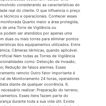
envolvido considerando as características do
de real do cliente. O que influencia o preço
os técnicos e operacionais. Conhecer esses
 monitorada Quanto maior a área protegida,
s de uma Torre de Vigilância ou
res podem ser atendidos por apenas uma
zam duas ou mais torres para eliminar pontos
rísticas dos equipamentos utilizados. Entre
âmica; Câmeras térmicas, quando aplicável.
tificial Nem todas as Torres de Vigilância
uncionalidades como: Detecção de invasão;
deo; Redução de falsos alarmes. Esses
oramento remoto Outro fator importante é
ntral de Monitoramento 24 horas, operadores
ata diante de qualquer ocorrência. 6.
necessário realizar: Preparação do terreno;
ipamentos. Esses itens fazem parte do
rança durante toda a sua vida útil. Existe