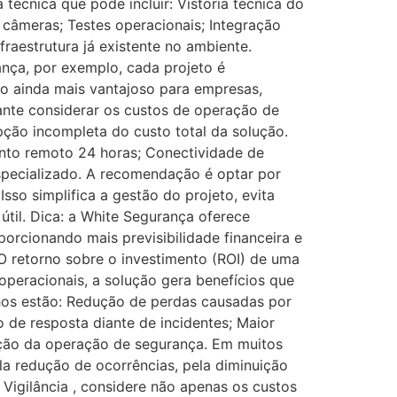
técnica que pode incluir: Vistoria técnica do
s câmeras; Testes operacionais; Integração
raestrutura já existente no ambiente.
nça, por exemplo, cada projeto é
to ainda mais vantajoso para empresas,
ante considerar os custos de operação de
pção incompleta do custo total da solução.
ento remoto 24 horas; Conectividade de
specializado. A recomendação é optar por
so simplifica a gestão do projeto, evita
til. Dica: a White Segurança oferece
rcionando mais previsibilidade financeira e
 O retorno sobre o investimento (ROI) de uma
operacionais, a solução gera benefícios que
nhos estão: Redução de perdas causadas por
 de resposta diante de incidentes; Maior
zação da operação de segurança. Em muitos
ela redução de ocorrências, pela diminuição
 Vigilância , considere não apenas os custos