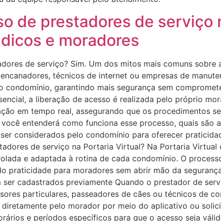
 de prestadores de serviço n
ndicos e moradores
tadores de serviço? Sim. Um dos mitos mais comuns sobre a P
, encanadores, técnicos de internet ou empresas de manute
lo condomínio, garantindo mais segurança sem compromete
encial, a liberação de acesso é realizada pelo próprio mo
ção em tempo real, assegurando que os procedimentos se
, você entenderá como funciona esse processo, quais são 
m ser considerados pelo condomínio para oferecer pratici
adores de serviço na Portaria Virtual? Na Portaria Virtua
trolada e adaptada à rotina de cada condomínio. O process
tindo praticidade para moradores sem abrir mão da segura
em ser cadastrados previamente Quando o prestador de se
essores particulares, passeadores de cães ou técnicos de 
o diretamente pelo morador por meio do aplicativo ou soli
rários e períodos específicos para que o acesso seja válid