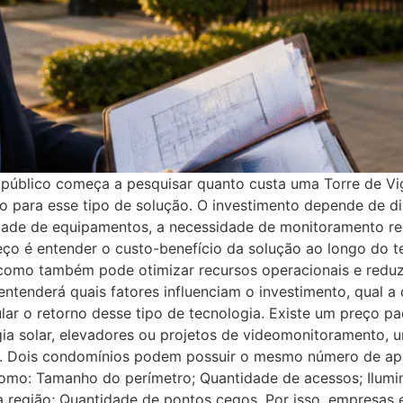
úblico começa a pesquisar quanto custa uma Torre de Vig
ico para esse tipo de solução. O investimento depende de 
idade de equipamentos, a necessidade de monitoramento r
eço é entender o custo-benefício da solução ao longo do 
 como também pode otimizar recursos operacionais e red
ê entenderá quais fatores influenciam o investimento, qual a
ar o retorno desse tipo de tecnologia. Existe um preço pa
 solar, elevadores ou projetos de videomonitoramento, u
. Dois condomínios podem possuir o mesmo número de apa
omo: Tamanho do perímetro; Quantidade de acessos; Ilumin
da região; Quantidade de pontos cegos. Por isso, empresas