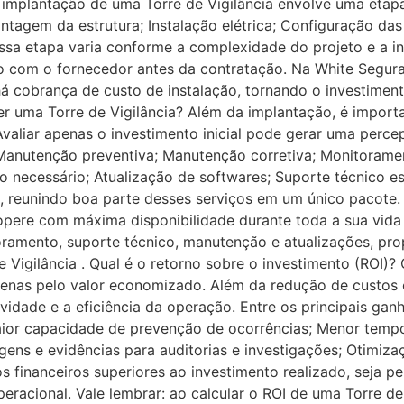
 implantação de uma Torre de Vigilância envolve uma etapa 
ontagem da estrutura; Instalação elétrica; Configuração da
sa etapa varia conforme a complexidade do projeto e a inf
o com o fornecedor antes da contratação. Na White Segura
á cobrança de custo de instalação, tornando o investimen
er uma Torre de Vigilância? Além da implantação, é import
valiar apenas o investimento inicial pode gerar uma perce
: Manutenção preventiva; Manutenção corretiva; Monitoram
o necessário; Atualização de softwares; Suporte técnico e
reunindo boa parte desses serviços em um único pacote. Is
pere com máxima disponibilidade durante toda a sua vida ú
mento, suporte técnico, manutenção e atualizações, propo
e Vigilância . Qual é o retorno sobre o investimento (ROI)?
apenas pelo valor economizado. Além da redução de custos 
vidade e a eficiência da operação. Entre os principais ga
aior capacidade de prevenção de ocorrências; Menor tempo
agens e evidências para auditorias e investigações; Otimi
s financeiros superiores ao investimento realizado, seja p
eracional. Vale lembrar: ao calcular o ROI de uma Torre de