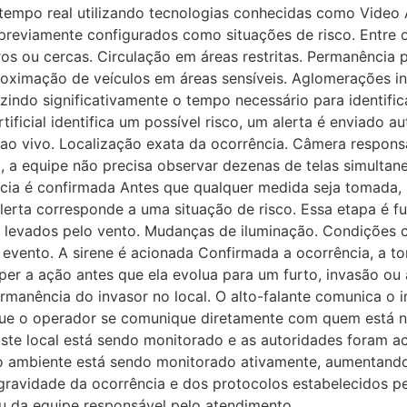
 em tempo real utilizando tecnologias conhecidas como Video
previamente configurados como situações de risco. Entre
os ou cercas. Circulação em áreas restritas. Permanência 
oximação de veículos em áreas sensíveis. Aglomerações in
zindo significativamente o tempo necessário para identifi
tificial identifica um possível risco, um alerta é enviado 
o vivo. Localização exata da ocorrência. Câmera responsá
 a equipe não precisa observar dezenas de telas simultan
ncia é confirmada Antes que qualquer medida seja tomada, 
erta corresponde a uma situação de risco. Essa etapa é fu
 levados pelo vento. Mudanças de iluminação. Condições cl
evento. A sirene é acionada Confirmada a ocorrência, a 
omper a ação antes que ela evolua para um furto, invasão o
 permanência do invasor no local. O alto-falante comunica o
ue o operador se comunique diretamente com quem está no 
Este local está sendo monitorado e as autoridades foram a
ambiente está sendo monitorado ativamente, aumentando o 
vidade da ocorrência e dos protocolos estabelecidos pelo 
 da equipe responsável pelo atendimento.