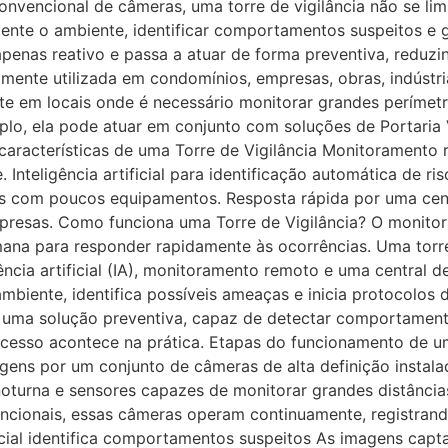
nvencional de câmeras, uma torre de vigilância não se lim
ente o ambiente, identificar comportamentos suspeitos e g
penas reativo e passa a atuar de forma preventiva, reduz
ente utilizada em condomínios, empresas, obras, indústria
nte em locais onde é necessário monitorar grandes perímet
plo, ela pode atuar em conjunto com soluções de Portaria 
 características de uma Torre de Vigilância Monitoramento
 Inteligência artificial para identificação automática de r
as com poucos equipamentos. Resposta rápida por uma cent
presas. Como funciona uma Torre de Vigilância? O monitor
humana para responder rapidamente às ocorrências. Uma torr
gência artificial (IA), monitoramento remoto e uma central
ambiente, identifica possíveis ameaças e inicia protocolo
m uma solução preventiva, capaz de detectar comportament
ocesso acontece na prática. Etapas do funcionamento de um
gens por um conjunto de câmeras de alta definição instala
oturna e sensores capazes de monitorar grandes distância
ncionais, essas câmeras operam continuamente, registrand
ificial identifica comportamentos suspeitos As imagens cap