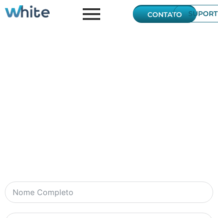
SUPORT
CONTATO
Contato
Preencha o formulário corretamente,
retornaremos o seu contato em breve!