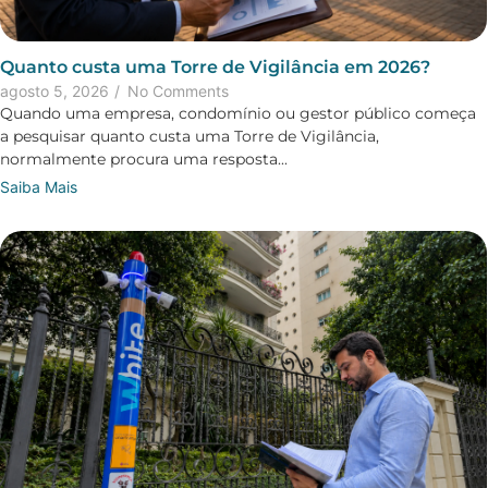
Quanto custa uma Torre de Vigilância em 2026?
agosto 5, 2026
/
No Comments
Quando uma empresa, condomínio ou gestor público começa
a pesquisar quanto custa uma Torre de Vigilância,
normalmente procura uma resposta...
Saiba Mais