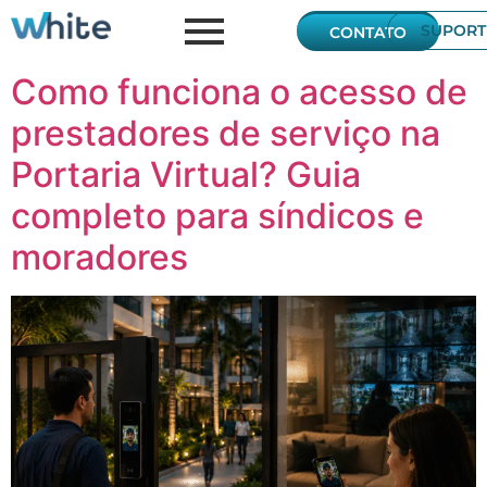
SUPORT
CONTATO
Como funciona o acesso de
prestadores de serviço na
Portaria Virtual? Guia
completo para síndicos e
moradores